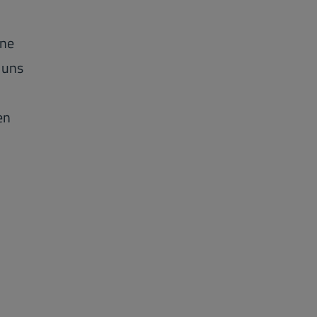
ine
 uns
en