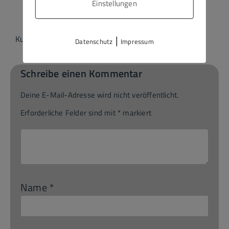
Einstellungen
|
Kulturpatenflyer-2026 -72dpi
Herunterladen
Datenschutz
Impressum
Schreibe einen Kommentar
Deine E-Mail-Adresse wird nicht veröffentlicht.
Erforderliche Felder sind mit
*
markiert
Name
*