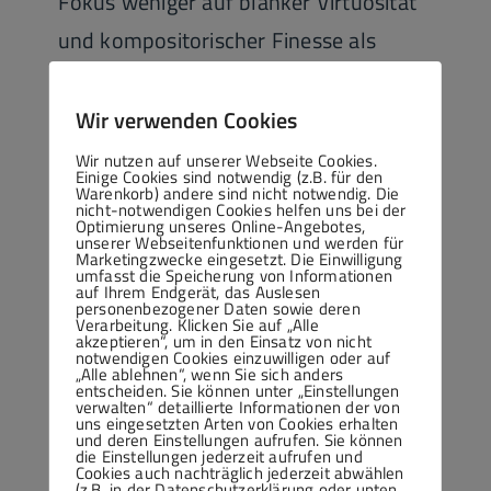
Fokus weniger auf blanker Virtuosität
und kompositorischer Finesse als
vielmehr auf Klängen, die die
meditative Stimmung eines
Wir verwenden Cookies
Gottesdienstes aufs intensivste
Wir nutzen auf unserer Webseite Cookies.
Einige Cookies sind notwendig (z.B. für den
verstärkten. Die mäßigen Tempi der
Warenkorb) andere sind nicht notwendig. Die
nicht-notwendigen Cookies helfen uns bei der
Optimierung unseres Online-Angebotes,
Werke von Jenö Hubay, Camille Saint-
unserer Webseitenfunktionen und werden für
Marketingzwecke eingesetzt. Die Einwilligung
Saens, Paul Gläser und Charles
umfasst die Speicherung von Informationen
auf Ihrem Endgerät, das Auslesen
Gounod kamen überdies der so
personenbezogener Daten sowie deren
Verarbeitung. Klicken Sie auf „Alle
akzeptieren“, um in den Einsatz von nicht
spannenden Akustik der Klosterkirche
notwendigen Cookies einzuwilligen oder auf
„Alle ablehnen“, wenn Sie sich anders
gut entgegen. Josef Ziga wusste mit
entscheiden. Sie können unter „Einstellungen
verwalten“ detaillierte Informationen der von
seinem feinfühligen und absolut
uns eingesetzten Arten von Cookies erhalten
und deren Einstellungen aufrufen. Sie können
die Einstellungen jederzeit aufrufen und
souveränen Spiel große melodische
Cookies auch nachträglich jederzeit abwählen
(z.B. in der Datenschutzerklärung oder unten